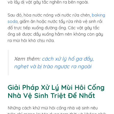
và lấy dị vật gây tắc nghẽn ra bên ngoài.
Sau đó, hòa nước nóng với nước rửa chén,
baking
soda
, giấm ăn hoặc nước tẩy rửa nhà vệ sinh rồi
đổ trực tiếp xuống đường ống. Các vật gây tắc
ống sẽ được đẩy xuống hầm nên không còn gây
ra mùi hôi khó chịu nữa.
Xem thêm:
cách xử lý hố ga đầy,
nghẹt và bị trào ngược ra ngoài
Giải Pháp Xử Lý Mùi Hôi Cống
Nhà Vệ Sinh Triệt Để Nhất
Những cách khử mùi hôi cống nhà vệ sinh nêu