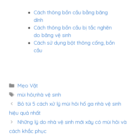
Cách thông bồn cầu bằng băng
dính
Cách thông bồn cầu bị tắc nghẽn
do băng vệ sinh
Cách sử dụng bột thông cống, bồn
cầu
Danh
Mẹo Vặt
mục
Thẻ
mùi hôi
,
nhà vệ sinh
Bỏ túi 5 cách xử lý mùi hôi hố ga nhà vệ sinh
hiệu quả nhất
Những lý do nhà vệ sinh mới xây có mùi hôi và
cách khắc phục