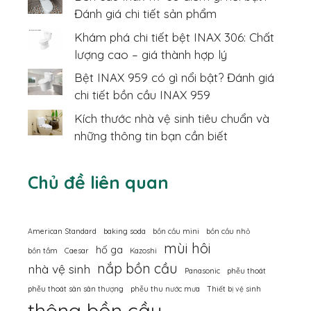
Đánh giá chi tiết sản phẩm
Khám phá chi tiết bệt INAX 306: Chất
lượng cao – giá thành hợp lý
Bệt INAX 959 có gì nổi bật? Đánh giá
chi tiết bồn cầu INAX 959
Kích thước nhà vệ sinh tiêu chuẩn và
những thông tin bạn cần biết
Chủ đề liên quan
American Standard
baking soda
bồn cầu mini
bồn cầu nhỏ
mùi hôi
hố ga
bồn tắm
Caesar
Kazoshi
nắp bồn cầu
nhà vệ sinh
Panasonic
phễu thoát
phễu thoát sàn sân thượng
phễu thu nước mưa
Thiết bị vệ sinh
thông bồn cầu