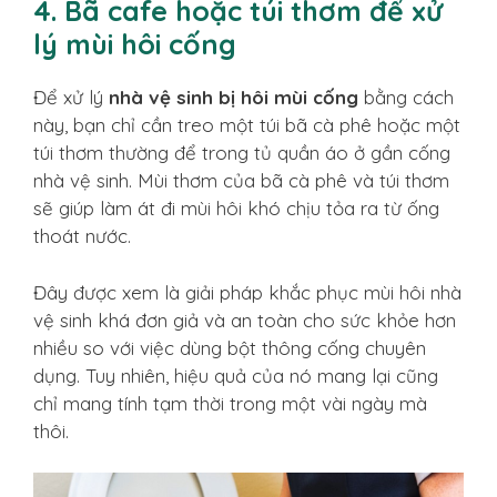
4. Bã cafe hoặc túi thơm để xử
lý mùi hôi cống
Để xử lý
nhà vệ sinh bị hôi mùi cống
bằng cách
này, bạn chỉ cần treo một túi bã cà phê hoặc một
túi thơm thường để trong tủ quần áo ở gần cống
nhà vệ sinh. Mùi thơm của bã cà phê và túi thơm
sẽ giúp làm át đi mùi hôi khó chịu tỏa ra từ ống
thoát nước.
Đây được xem là giải pháp khắc phục mùi hôi nhà
vệ sinh khá đơn giả và an toàn cho sức khỏe hơn
nhiều so với việc dùng bột thông cống chuyên
dụng. Tuy nhiên, hiệu quả của nó mang lại cũng
chỉ mang tính tạm thời trong một vài ngày mà
thôi.