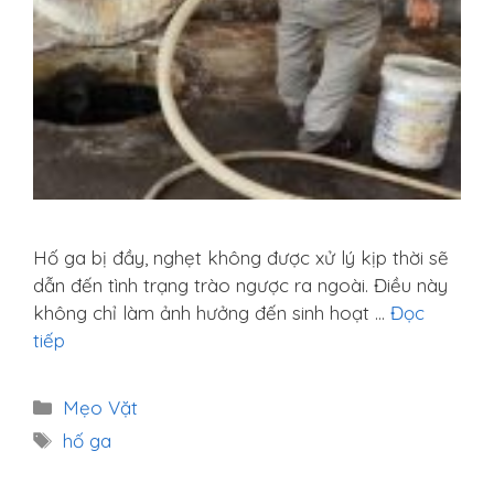
Hố ga bị đầy, nghẹt không được xử lý kịp thời sẽ
dẫn đến tình trạng trào ngược ra ngoài. Điều này
không chỉ làm ảnh hưởng đến sinh hoạt …
Đọc
tiếp
Danh
Mẹo Vặt
mục
Thẻ
hố ga