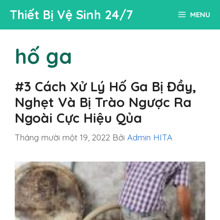
Chuyển
Thiết Bị Vệ Sinh 24/7
MENU
đến
nội
dung
hố ga
#3 Cách Xử Lý Hố Ga Bị Đầy,
Nghẹt Và Bị Trào Ngược Ra
Ngoài Cực Hiệu Qủa
Tháng mười một 19, 2022
Bởi
Admin HITA