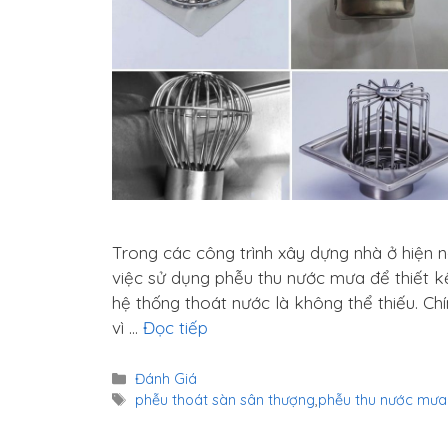
Trong các công trình xây dựng nhà ở hiện n
việc sử dụng phễu thu nước mưa để thiết k
hệ thống thoát nước là không thể thiếu. Ch
vì …
Đọc tiếp
Danh
Đánh Giá
mục
Thẻ
phễu thoát sàn sân thượng
,
phễu thu nước mưa