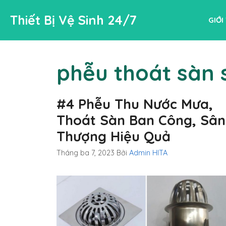
Chuyển
Thiết Bị Vệ Sinh 24/7
đến
GIỚI
nội
dung
phễu thoát sàn 
#4 Phễu Thu Nước Mưa,
Thoát Sàn Ban Công, Sân
Thượng Hiệu Quả
Tháng ba 7, 2023
Bởi
Admin HITA