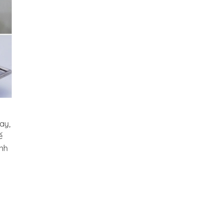
ay,
ế
ính