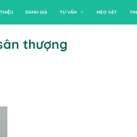
 THIỆU
ĐÁNH GIÁ
TƯ VẤN
MẸO VẶT
TI
sân thượng