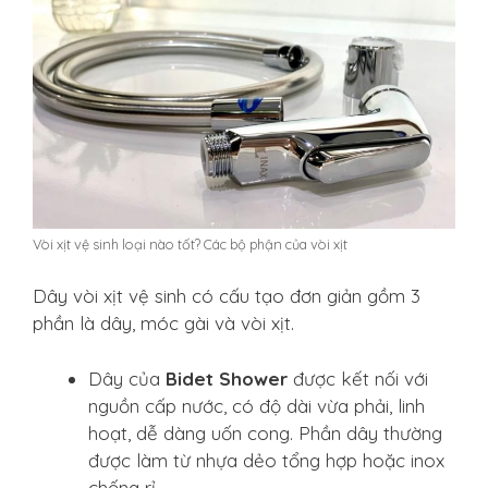
Vòi xịt vệ sinh loại nào tốt? Các bộ phận của vòi xịt
Dây vòi xịt vệ sinh có cấu tạo đơn giản gồm 3
phần là dây, móc gài và vòi xịt.
Dây của
Bidet Shower
được kết nối với
nguồn cấp nước, có độ dài vừa phải, linh
hoạt, dễ dàng uốn cong. Phần dây thường
được làm từ nhựa dẻo tổng hợp hoặc inox
chống rỉ..