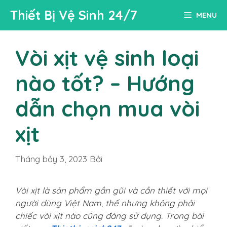
Chuyển
Thiết Bị Vệ Sinh 24/7
MENU
đến
nội
dung
Vòi xịt vệ sinh loại
nào tốt? – Hướng
dẫn chọn mua vòi
xịt
Tháng bảy 3, 2023
Bởi
Vòi xịt là sản phẩm gần gũi và cần thiết với mọi
người dùng Việt Nam, thế nhưng không phải
chiếc vòi xịt nào cũng đáng sử dụng. Trong bài