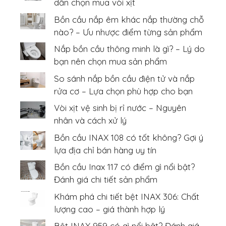
dẫn chọn mua vòi xịt
Bồn cầu nắp êm khác nắp thường chỗ
nào? – Ưu nhược điểm từng sản phẩm
Nắp bồn cầu thông minh là gì? – Lý do
bạn nên chọn mua sản phẩm
So sánh nắp bồn cầu điện tử và nắp
rửa cơ – Lựa chọn phù hợp cho bạn
Vòi xịt vệ sinh bị rỉ nước – Nguyên
nhân và cách xử lý
Bồn cầu INAX 108 có tốt không? Gợi ý
lựa địa chỉ bán hàng uy tín
Bồn cầu Inax 117 có điểm gì nổi bật?
Đánh giá chi tiết sản phẩm
Khám phá chi tiết bệt INAX 306: Chất
lượng cao – giá thành hợp lý
Bệt INAX 959 có gì nổi bật? Đánh giá