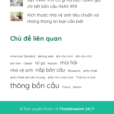
chi tiết bồn cầu INAX 959
Kích thước nhà vệ sinh tiêu chuẩn và
những thông tin bạn cần biết
Chủ đề liên quan
American Standard
baking soda
bồn cầu mini
bồn cầu nhỏ
mùi hôi
hố ga
bồn tắm
Caesar
Kazoshi
nắp bồn cầu
nhà vệ sinh
Panasonic
phễu thoát
phễu thoát sàn sân thượng
phễu thu nước mưa
Thiết bị vệ sinh
thông bồn cầu
Ttcera
Xiaomi
© Bản quyền thuộc về
Thietbivesinh 24/7