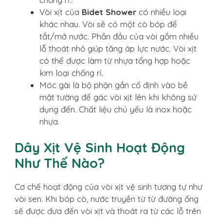
Vòi xịt của
Bidet Shower
có nhiều loại
khác nhau. Vòi sẽ có một cò bóp để
tắt/mở nước. Phần đầu của vòi gồm nhiều
lỗ thoát nhỏ giúp tăng áp lực nước. Vòi xịt
có thể được làm từ nhựa tổng hợp hoặc
kim loại chống rỉ.
Móc gài là bộ phận gắn cố định vào bề
mặt tường để gác vòi xịt lên khi không sử
dụng đến. Chất liệu chủ yếu là inox hoặc
nhựa.
Dây Xịt Vệ Sinh Hoạt Động
Như Thế Nào?
Cơ chế hoạt động của vòi xịt vệ sinh tương tự như
vòi sen. Khi bóp cò, nước truyền từ từ đường ống
sẽ được đưa đến vòi xịt và thoát ra từ các lỗ trên