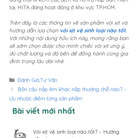
tại, HITA đang hoạt động ở khu vực TP.HCM.
Trên đây là các thông tin về sản phẩm vòi xịt và
hướng dẫn lựa chọn
vòi xịt vệ sinh loại nào tốt
.
Với những nội dung hữu ích này, mong rằng bạn
sẽ sớm chọn được cho mình chiếc vòi xịt ưng ý,
đủ chất lượng và độ bền để đồng hành cùng gia
đình trong lâu dài nhé.
Danh
Đánh Giá
,
Tư Vấn
mục
Bồn cầu nắp êm khác nắp thường chỗ nào? –
Ưu nhược điểm từng sản phẩm
Bài viết mới nhất
Vòi xịt vệ sinh loại nào tốt? – Hướng