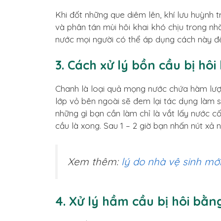
Khi đốt những que diêm lên, khí lưu huỳnh 
và phân tán mùi hôi khai khó chịu trong nhà
nước mọi người có thể áp dụng cách này đ
3. Cách xử lý bồn cầu bị hô
Chanh là loại quả mọng nước chứa hàm lượn
lớp vỏ bên ngoài sẽ đem lại tác dụng làm sạ
những gì bạn cần làm chỉ là vắt lấy nước cố
cầu là xong. Sau 1 – 2 giờ bạn nhấn nút xả
Xem thêm:
lý do nhà vệ sinh mớ
4. Xử lý hầm cầu bị hôi bằn