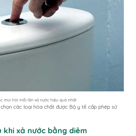
c mùi hôi mỗi lần xả nước hiệu quả nhất
a chọn các loại hóa chất được Bộ y tế cấp phép sử
ầu khi xả nước bằng diêm