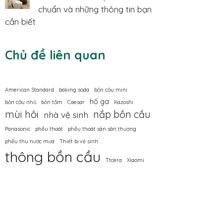
chuẩn và những thông tin bạn
cần biết
Chủ đề liên quan
American Standard
baking soda
bồn cầu mini
hố ga
bồn cầu nhỏ
bồn tắm
Caesar
Kazoshi
mùi hôi
nắp bồn cầu
nhà vệ sinh
Panasonic
phễu thoát
phễu thoát sàn sân thượng
phễu thu nước mưa
Thiết bị vệ sinh
thông bồn cầu
Ttcera
Xiaomi