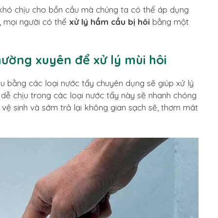
 khó chịu cho bồn cầu mà chúng ta có thể áp dụng
 mọi người có thể
xử lý hầm cầu bị hôi
bằng một
thường xuyên để xử lý mùi hôi
u bằng các loại nước tẩy chuyên dụng sẽ giúp xử lý
 dễ chịu trong các loại nước tẩy này sẽ nhanh chóng
vệ sinh và sớm trả lại không gian sạch sẽ, thơm mát