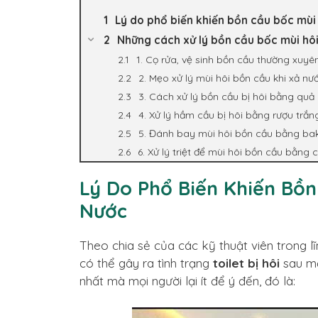
Lý do phổ biến khiến bồn cầu bốc mùi
Những cách xử lý bồn cầu bốc mùi hôi
1. Cọ rửa, vệ sinh bồn cầu thường xuyên
2. Mẹo xử lý mùi hôi bồn cầu khi xả n
3. Cách xử lý bồn cầu bị hôi bằng quả
4. Xử lý hầm cầu bị hôi bằng rượu trắn
5. Đánh bay mùi hôi bồn cầu bằng ba
6. Xử lý triệt để mùi hôi bồn cầu bằng 
Lý Do Phổ Biến Khiến Bồn
Nước
Theo chia sẻ của các kỹ thuật viên trong l
có thể gây ra tình trạng
toilet bị hôi
sau mỗ
nhất mà mọi người lại ít để ý đến, đó là: