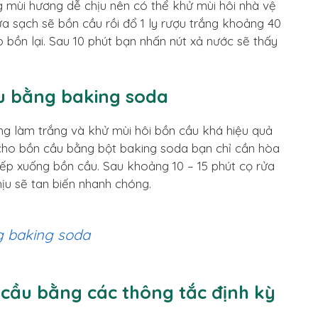
g mùi hương dễ chịu nên có thể khử mùi hôi nhà vệ
ửa sạch sẽ bồn cầu rồi đổ 1 ly rượu trắng khoảng 40
bồn lại. Sau 10 phút bạn nhấn nút xả nước sẽ thấy
ầu bằng baking soda
ng làm trắng và khử mùi hôi bồn cầu khá hiệu quả
 cho bồn cầu bằng bột baking soda bạn chỉ cần hòa
c tiếp xuống bồn cầu. Sau khoảng 10 – 15 phút cọ rửa
hịu sẽ tan biến nhanh chóng.
g baking soda
ồn cầu bằng các thông tắc định kỳ