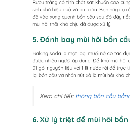
Rượu trắng có tính chất sát khuẩn cao cùn
sinh khá hiệu quả và an toàn. Bạn hãy cọ r
độ vào xung quanh bồn cầu sau đó đậy nắp 
mùi hôi thối khó chịu đã được xử lý.
5. Đánh bay mùi hôi bồn c
Baking soda là một loại muối nở có tác dụ
được nhiều người áp dụng. Để khử mùi hôi
01 gói nguyên liệu với 1 lít nước rồi đổ trự
lại bồn cầu và nhấn nút xả là mùi hôi khó c
Xem chi tiết:
thông bồn cầu bằn
6. Xử lý triệt để mùi hôi b