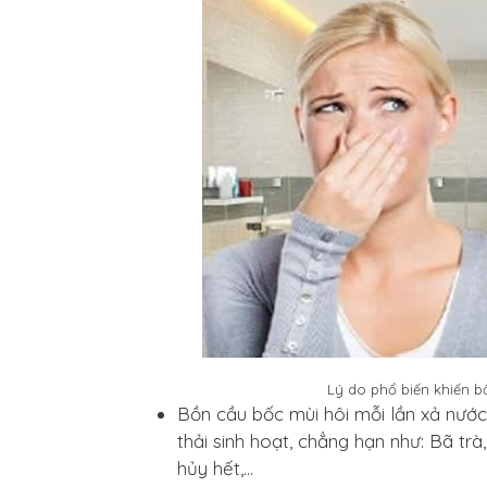
Lý do phổ biến khiến b
Bồn cầu bốc mùi hôi mỗi lần xả nướ
thải sinh hoạt, chẳng hạn như: Bã trà
hủy hết,…