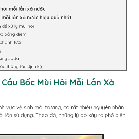
 hôi mỗi lần xả nước
 mỗi lần xả nước hiệu quả nhất
 để xử lý mùi hôi
ước bằng diêm
 chanh tươi
g
king soda
các thông tắc định kỳ
 Cầu Bốc Mùi Hôi Mỗi Lần Xả
ĩnh vực vệ sinh môi trường, có rất nhiều nguyên nhân
i lần sử dụng. Theo đó, những lý do xảy ra phổ biến