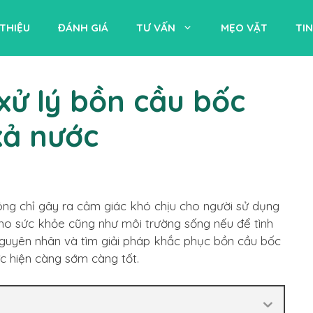
 THIỆU
ĐÁNH GIÁ
TƯ VẤN
MẸO VẶT
TI
xử lý bồn cầu bốc
xả nước
ng chỉ gây ra cảm giác khó chịu cho người sử dụng
ho sức khỏe cũng như môi trường sống nếu để tình
õ nguyên nhân và tìm giải pháp khắc phục bồn cầu bốc
ực hiện càng sớm càng tốt.