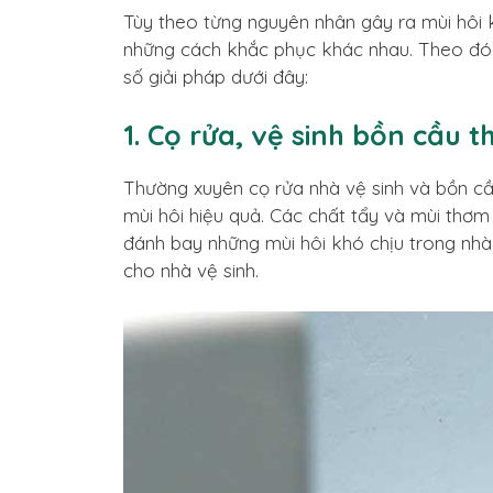
Tùy theo từng nguyên nhân gây ra mùi hôi
những cách khắc phục khác nhau. Theo đó,
số giải pháp dưới đây:
1. Cọ rửa, vệ sinh bồn cầu 
Thường xuyên cọ rửa nhà vệ sinh và bồn cầ
mùi hôi hiệu quả. Các chất tẩy và mùi thơm
đánh bay những mùi hôi khó chịu trong nhà 
cho nhà vệ sinh.