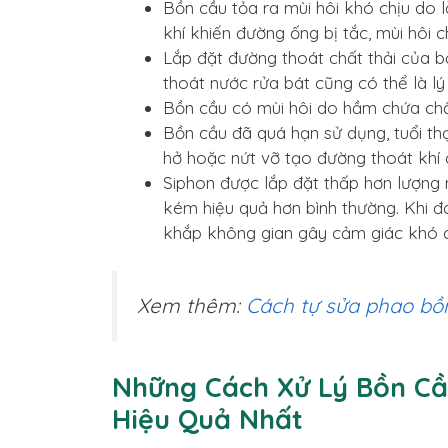
Bồn cầu tỏa ra mùi hôi khó chịu do l
khí khiến đường ống bị tắc, mùi hôi c
Lắp đặt đường thoát chất thải của
thoát nước rửa bát cũng có thể là lý
Bồn cầu có mùi hôi do hầm chứa chấ
Bồn cầu đã quá hạn sử dụng, tuổi th
hở hoặc nứt vỡ tạo đường thoát khí c
Siphon được lắp đặt thấp hơn lượng 
kém hiệu quả hơn bình thường. Khi đó
khắp không gian gây cảm giác khó c
Xem thêm:
Cách tự sửa phao bồ
Những Cách Xử Lý Bồn Cầ
Hiệu Quả Nhất