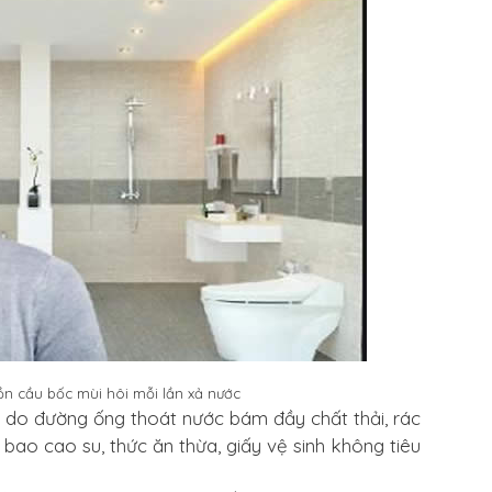
ồn cầu bốc mùi hôi mỗi lần xả nước
c do đường ống thoát nước bám đầy chất thải, rác
, bao cao su, thức ăn thừa, giấy vệ sinh không tiêu