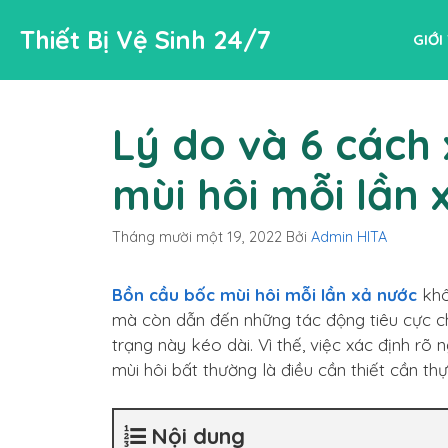
Chuyển
Thiết Bị Vệ Sinh 24/7
đến
GIỚI
nội
dung
Lý do và 6 cách 
mùi hôi mỗi lần 
Tháng mười một 19, 2022
Bởi
Admin HITA
Bồn cầu bốc mùi hôi mỗi lần xả nước
khô
mà còn dẫn đến những tác động tiêu cực c
trạng này kéo dài. Vì thế, việc xác định r
mùi hôi bất thường là điều cần thiết cần th
Nội dung