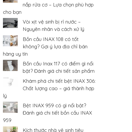
nắp rửa cơ – Lựa chọn phù hợp
cho bạn
Vòi xịt vệ sinh bị rỉ nước –
Nguyên nhân và cách xử lý
Bồn cầu INAX 108 có tốt
không? Gợi ý lựa địa chỉ bán
hàng uy tín
Bồn cầu Inax 117 có điểm gì nổi
bật? Đánh giá chi tiết sản phẩm
Khám phá chi tiết bệt INAX 306:
Chất lượng cao – giá thành hợp
lý
Bệt INAX 959 có gì nổi bật?
Đánh giá chi tiết bồn cầu INAX
959
Kích thước nhà vệ sinh tiêu