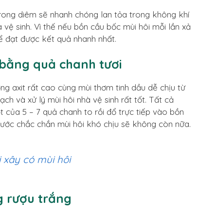
trong diêm sẽ nhanh chóng lan tỏa trong không khí
 vệ sinh. Vì thế nếu bồn cầu bốc mùi hôi mỗi lần xả
ể đạt được kết quả nhanh nhất.
i bằng quả chanh tươi
g axit rất cao cùng mùi thơm tinh dầu dễ chịu từ
ch và xử lý mùi hôi nhà vệ sinh rất tốt. Tất cả
t của 5 – 7 quả chanh to rồi đổ trực tiếp vào bồn
 nước chắc chắn mùi hôi khó chịu sẽ không còn nữa.
i xây có mùi hôi
g rượu trắng