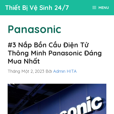
Chuyển
Thiết Bị Vệ Sinh 24/7
MENU
đến
nội
dung
Panasonic
#3 Nắp Bồn Cầu Điện Tử
Thông Minh Panasonic Đáng
Mua Nhất
Tháng Một 2, 2023
Bởi
Admin HITA