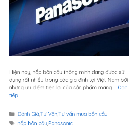
Hiện nay, nắp bồn cầu thông minh đang được sử
dụng rất nhiều trong các gia đình tại Việt Nam bởi
những ưu điểm tiện lợi của sản phẩm mang …
Đọc
tiếp
Danh
Đánh Giá
,
Tư Vấn
,
Tư vấn mua bồn cầu
mục
Thẻ
nắp bồn cầu
,
Panasonic