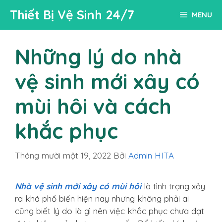
Chuyển
Thiết Bị Vệ Sinh 24/7
MENU
đến
nội
dung
Những lý do nhà
vệ sinh mới xây có
mùi hôi và cách
khắc phục
Tháng mười một 19, 2022
Bởi
Admin HITA
Nhà vệ sinh mới xây có mùi hôi
là tình trạng xảy
ra khá phổ biến hiện nay nhưng không phải ai
cũng biết lý do là gì nên việc khắc phục chưa đạt