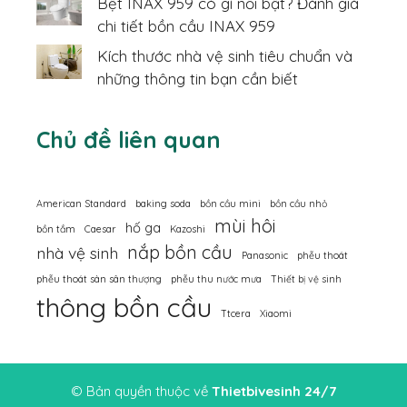
Bệt INAX 959 có gì nổi bật? Đánh giá
chi tiết bồn cầu INAX 959
Kích thước nhà vệ sinh tiêu chuẩn và
những thông tin bạn cần biết
Chủ đề liên quan
American Standard
baking soda
bồn cầu mini
bồn cầu nhỏ
mùi hôi
hố ga
bồn tắm
Caesar
Kazoshi
nắp bồn cầu
nhà vệ sinh
Panasonic
phễu thoát
phễu thoát sàn sân thượng
phễu thu nước mưa
Thiết bị vệ sinh
thông bồn cầu
Ttcera
Xiaomi
© Bản quyền thuộc về
Thietbivesinh 24/7