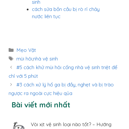
sinh
cách sửa bồn cầu bị rò rỉ chảy
nước liên tục
Danh
Mẹo Vặt
mục
Thẻ
mùi hôi
,
nhà vệ sinh
#5 cách khử mùi hôi cống nhà vệ sinh triệt để
chỉ với 5 phút
#3 cách xử lý hố ga bị đầy, nghẹt và bị trào
ngược ra ngoài cực hiệu qủa
Bài viết mới nhất
Vòi xịt vệ sinh loại nào tốt? – Hướng