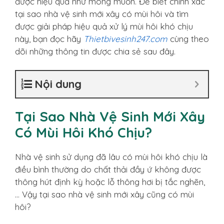
được hiệu quả như mong muốn. Để biết chính xác
tại sao nhà vệ sinh mới xây có mùi hôi và tìm
được giải pháp hiệu quả xử lý mùi hôi khó chịu
này, bạn đọc hãy
Thietbivesinh247.com
cùng theo
dõi những thông tin được chia sẻ sau đây.
Nội dung
Tại Sao Nhà Vệ Sinh Mới Xây
Có Mùi Hôi Khó Chịu?
Nhà vệ sinh sử dụng đã lâu có mùi hôi khó chịu là
điều bình thường do chất thải đầy ứ không được
thông hút định kỳ hoặc lỗ thông hơi bị tắc nghẽn,
… Vậy tại sao nhà vệ sinh mới xây cũng có mùi
hôi?