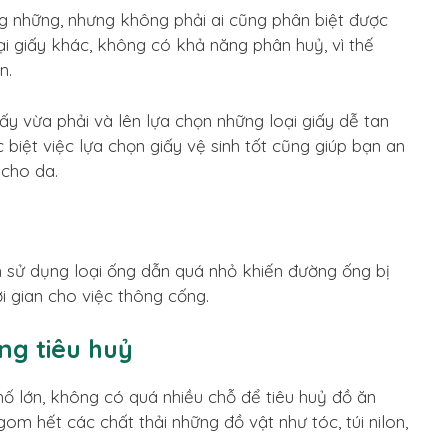
ong những, nhưng không phải ai cũng phân biệt được
oại giấy khác, không có khả năng phân huỷ, vì thế
n.
y vừa phải và lên lựa chọn những loại giấy dễ tan
biệt việc lựa chọn giấy vệ sinh tốt cũng giúp bạn an
 cho da.
ạn sử dụng loại ống dẫn quá nhỏ khiến đường ống bị
ời gian cho việc thông cống.
g tiêu huỷ
 lớn, không có quá nhiều chỗ để tiêu huỷ đồ ăn
om hết các chất thải những đồ vật như tóc, túi nilon,