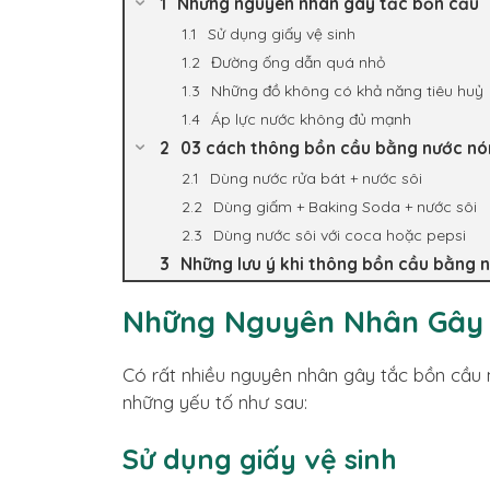
Những nguyên nhân gây tắc bồn cầu
Sử dụng giấy vệ sinh
Đường ống dẫn quá nhỏ
Những đồ không có khả năng tiêu huỷ
Áp lực nước không đủ mạnh
03 cách thông bồn cầu bằng nước nón
Dùng nước rửa bát + nước sôi
Dùng giấm + Baking Soda + nước sôi
Dùng nước sôi với coca hoặc pepsi
Những lưu ý khi thông bồn cầu bằng 
Những Nguyên Nhân Gây
Có rất nhiều nguyên nhân gây tắc bồn cầu
những yếu tố như sau:
Sử dụng giấy vệ sinh