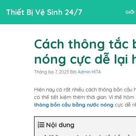
Chuyển
Thiết Bị Vệ Sinh 24/7
đến
GIỚI
nội
dung
Cách thông tắc 
nóng cực dễ lại 
Tháng ba 7, 2023
Bởi
Admin HITA
Hiện nay có rất nhiều cách thông bồn cầu 
có thể tiết kiệm thêm thời gian. Vì thế hô
thông bồn cầu bằng nước nóng
cực dễ nh
Nội dung