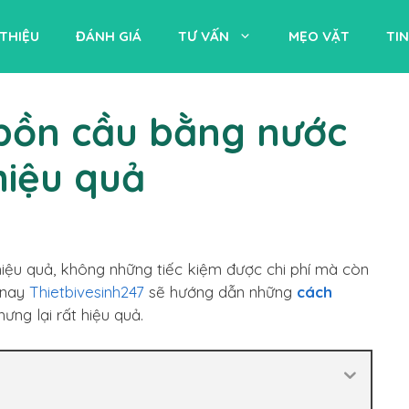
 THIỆU
ĐÁNH GIÁ
TƯ VẤN
MẸO VẶT
TI
bồn cầu bằng nước
hiệu quả
hiệu quả, không những tiếc kiệm được chi phí mà còn
m nay
Thietbivesinh247
sẽ hướng dẫn những
cách
ưng lại rất hiệu quả.