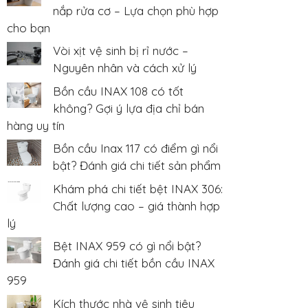
nắp rửa cơ – Lựa chọn phù hợp
cho bạn
Vòi xịt vệ sinh bị rỉ nước –
Nguyên nhân và cách xử lý
Bồn cầu INAX 108 có tốt
không? Gợi ý lựa địa chỉ bán
hàng uy tín
Bồn cầu Inax 117 có điểm gì nổi
bật? Đánh giá chi tiết sản phẩm
Khám phá chi tiết bệt INAX 306:
Chất lượng cao – giá thành hợp
lý
Bệt INAX 959 có gì nổi bật?
Đánh giá chi tiết bồn cầu INAX
959
Kích thước nhà vệ sinh tiêu