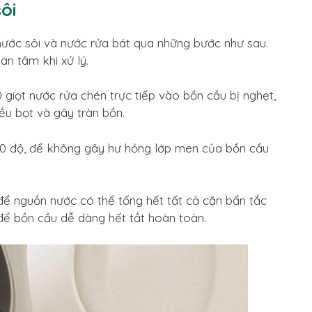
ôi
nước sôi và nước rửa bát qua những bước như sau.
an tâm khi xử lý.
 giọt nước rửa chén trực tiếp vào bồn cầu bị nghẹt,
ều bọt và gây tràn bồn.
 70 độ, để không gây hư hỏng lớp men của bồn cầu
ể nguồn nước có thể tống hết tất cả cặn bẩn tắc
 để bồn cầu dễ dàng hết tắt hoàn toàn.