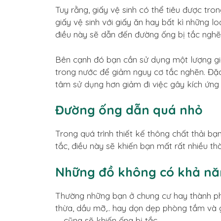
Tuy rằng, giấy vệ sinh có thể tiêu được tr
giấy vệ sinh với giấy ăn hay bất kì những l
điều này sẽ dẫn đến đường ống bị tắc nghẽ
Bên cạnh đó bạn cần sử dụng một lượng giấ
trong nước để giảm nguy cơ tắc nghẽn. Đặc 
tâm sử dụng hơn giảm đi việc gây kích ứng
Đường ống dẫn quá nhỏ
Trong quá trình thiết kế thông chất thải b
tắc, điều này sẽ khiến bạn mất rất nhiều th
Những đồ không có khả năn
Thường những bạn ở chung cư hay thành phố
thừa, dầu mỡ,.. hay dọn dẹp phòng tắm và g
…. cũng sẽ khiến ống bị tắc.