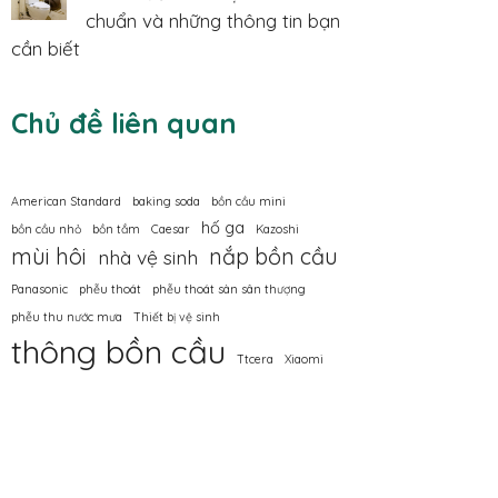
chuẩn và những thông tin bạn
cần biết
Chủ đề liên quan
American Standard
baking soda
bồn cầu mini
hố ga
bồn cầu nhỏ
bồn tắm
Caesar
Kazoshi
mùi hôi
nắp bồn cầu
nhà vệ sinh
Panasonic
phễu thoát
phễu thoát sàn sân thượng
phễu thu nước mưa
Thiết bị vệ sinh
thông bồn cầu
Ttcera
Xiaomi