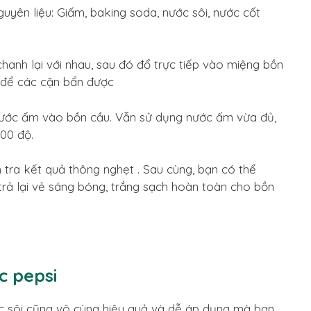
uyên liệu: Giấm, baking soda, nước sôi, nước cốt
hanh lại với nhau, sau đó đổ trực tiếp vào miệng bồn
g, để các cặn bẩn được
nước ấm vào bồn cầu. Vẫn sử dụng nước ấm vừa đủ,
00 độ.
tra kết quả thông nghẹt . Sau cùng, bạn có thể
rả lại vẻ sáng bóng, trắng sạch hoàn toàn cho bồn
c pepsi
 sôi cũng vô cùng hiệu quả và dễ áp dụng mà bạn