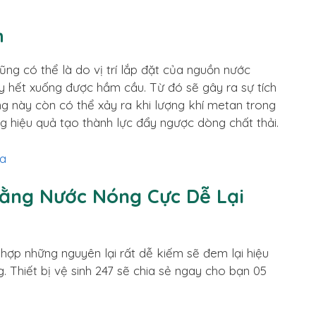
h
ũng có thể là do vị trí lắp đặt của nguồn nước
y hết xuống được hầm cầu. Từ đó sẽ gây ra sự tích
ạng này còn có thể xảy ra khi lượng khí metan trong
 hiệu quả tạo thành lực đẩy ngược dòng chất thải.
da
ằng Nước Nóng Cực Dễ Lại
hợp những nguyên lại rất dễ kiếm sẽ đem lại hiệu
 Thiết bị vệ sinh 247 sẽ chia sẻ ngay cho bạn 05