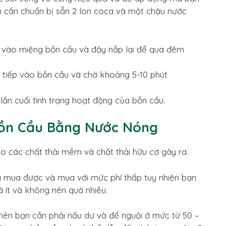
ạn cần chuẩn bị sẵn 2 lon coca và một chậu nước
bị vào miệng bồn cầu và đậy nắp lại để qua đêm
 tiếp vào bồn cầu và chờ khoảng 5-10 phút
lần cuối tình trạng hoạt động của bồn cầu.
Bồn Cầu Bằng Nước Nóng
 do các chất thải mềm và chất thải hữu cơ gây ra.
ng mua được và mua với mức phí thấp tuy nhiên bạn
ít và không nên quá nhiều.
 nên bạn cần phải nấu dư và để nguội ở mức từ 50 –