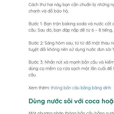
Cách thứ hai này bạn cần chuẩn bị những ng
chanh và đồ bảo hộ.
Bước 1: Bạn trộn baking soda và nước cốt c
cầu. Sau đó, bạn đập nắp đề từ 6 – 8 tiến
Bước 2: Sáng hôm sau, từ từ đổ một thau 
tuyệt đối không nên sử dụng nước đun sôi 1
Bước 3: Nhấn nút xả mạnh bồn cầu và kiểm 
dùng cọ mềm cọ rửa sạch một lần cuối để t
cầu.
Xem thêm:
thông bồn cầu bằng băng dính
Dùng nước sôi với coca hoặ
Một phương pháp thông bồn cầu bằng nước