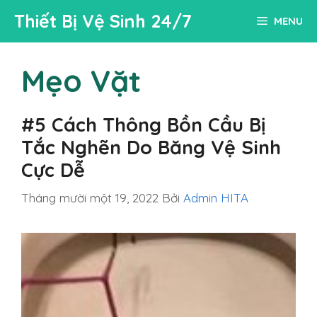
Chuyển
Thiết Bị Vệ Sinh 24/7
MENU
đến
nội
dung
Mẹo Vặt
#5 Cách Thông Bồn Cầu Bị
Tắc Nghẽn Do Băng Vệ Sinh
Cực Dễ
Tháng mười một 19, 2022
Bởi
Admin HITA