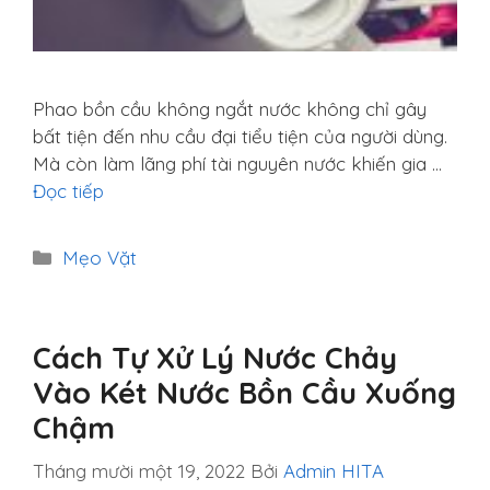
Phao bồn cầu không ngắt nước không chỉ gây
bất tiện đến nhu cầu đại tiểu tiện của người dùng.
Mà còn làm lãng phí tài nguyên nước khiến gia …
Đọc tiếp
Danh
Mẹo Vặt
mục
Cách Tự Xử Lý Nước Chảy
Vào Két Nước Bồn Cầu Xuống
Chậm
Tháng mười một 19, 2022
Bởi
Admin HITA