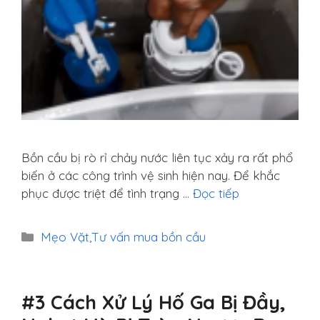
Bồn cầu bị rò rỉ chảy nước liên tục xảy ra rất phổ
biến ở các công trình vệ sinh hiện nay. Để khắc
phục được triệt để tình trạng …
Đọc tiếp
Danh
Mẹo Vặt
,
Tư vấn mua bồn cầu
mục
#3 Cách Xử Lý Hố Ga Bị Đầy,