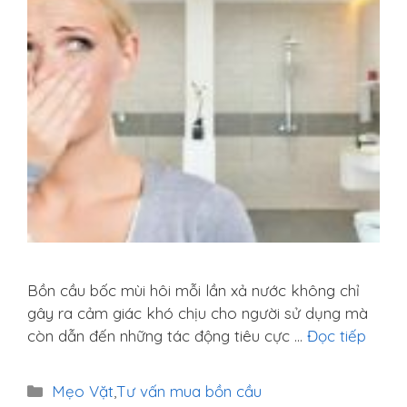
Bồn cầu bốc mùi hôi mỗi lần xả nước không chỉ
gây ra cảm giác khó chịu cho người sử dụng mà
còn dẫn đến những tác động tiêu cực …
Đọc tiếp
Danh
Mẹo Vặt
,
Tư vấn mua bồn cầu