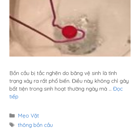
Bồn cầu bị tắc nghẽn do băng vệ sinh là tình
trạng xảy ra rất phổ biến. Điều này không chỉ gây
bất tiện trong sinh hoạt thường ngày mà …
Đọc
tiếp
Danh
Mẹo Vặt
mục
Thẻ
thông bồn cầu