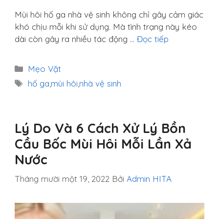
Mùi hôi hố ga nhà vệ sinh không chỉ gây cảm giác
khó chịu mỗi khi sử dụng. Mà tình trạng này kéo
dài còn gây ra nhiều tác động …
Đọc tiếp
Danh
Mẹo Vặt
mục
Thẻ
hố ga
,
mùi hôi
,
nhà vệ sinh
Lý Do Và 6 Cách Xử Lý Bồn
Cầu Bốc Mùi Hôi Mỗi Lần Xả
Nước
Tháng mười một 19, 2022
Bởi
Admin HITA