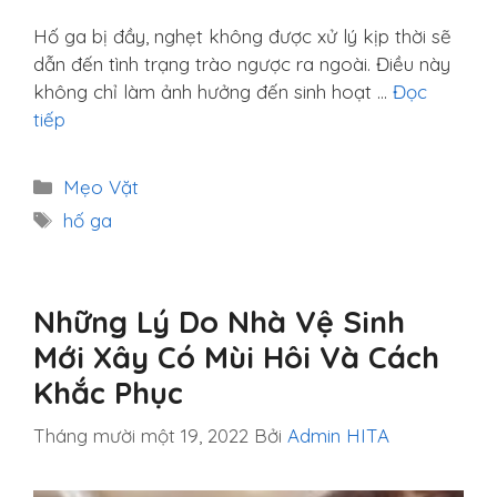
Hố ga bị đầy, nghẹt không được xử lý kịp thời sẽ
dẫn đến tình trạng trào ngược ra ngoài. Điều này
không chỉ làm ảnh hưởng đến sinh hoạt …
Đọc
tiếp
Danh
Mẹo Vặt
mục
Thẻ
hố ga
Những Lý Do Nhà Vệ Sinh
Mới Xây Có Mùi Hôi Và Cách
Khắc Phục
Tháng mười một 19, 2022
Bởi
Admin HITA