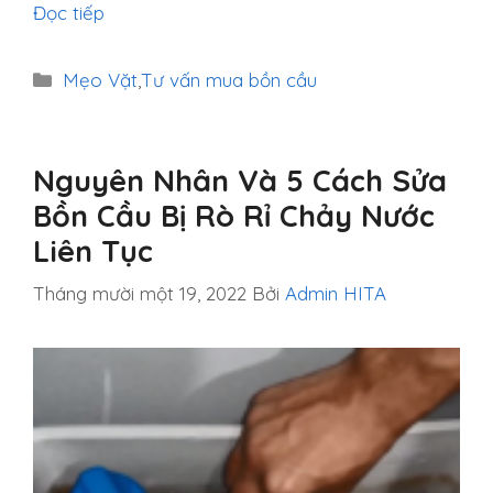
Đọc tiếp
Danh
Mẹo Vặt
,
Tư vấn mua bồn cầu
mục
Nguyên Nhân Và 5 Cách Sửa
Bồn Cầu Bị Rò Rỉ Chảy Nước
Liên Tục
Tháng mười một 19, 2022
Bởi
Admin HITA