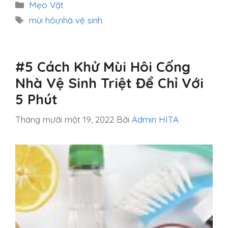
Danh
Mẹo Vặt
mục
Thẻ
mùi hôi
,
nhà vệ sinh
#5 Cách Khử Mùi Hôi Cống
Nhà Vệ Sinh Triệt Để Chỉ Với
5 Phút
Tháng mười một 19, 2022
Bởi
Admin HITA