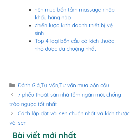
nên mua bồn tắm massage nhập
khẩu hãng nào
chiến lược kinh doanh thiết bị vệ
sinh
Top 4 loại bồn cầu có kích thước
nhỏ được ưa chuộng nhất
Danh
Đánh Giá
,
Tư Vấn
,
Tư vấn mua bồn cầu
mục
7 phễu thoát sàn nhà tắm ngăn mùi, chống
trào ngược tốt nhất
Cách lắp đặt vòi sen chuẩn nhất và kích thước
vòi sen
Bài viết mới nhất