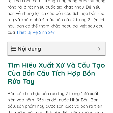
tại, mẫu bồn câu 2 trong 1 này đang được sử dụng
rộng rãi ở rất nhiều quốc gia khác nhau. Để hiểu
hơn về những lợi ích của bồn cầu tích hợp bồn rửa
tay và khám phá 4 mẫu bồn cầu 2 trong 2 tiện lợi
này, bạn có thể tham khảo ngay bài viết sau đây
của
Thiết Bị Vệ Sinh 247
.
Nội dung
Tìm Hiểu Xuất Xứ Và Cấu Tạo
Của Bồn Cầu Tích Hợp Bồn
Rửa Tay
Bồn cầu tích hợp bồn rửa tay 2 trong 1 đã xuất
hiện vào năm 1956 tại đất nước Nhật Bản. Ban
đầu, sản phẩm này được sản xuất và bán ra trên
thị trường với mục đích giúp tiết kiệm không gian