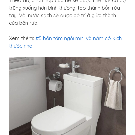
Theo đó, phần nắp của bể sẽ được thiết kế có độ
trũng xuống hơn bình thường, tạo thành bồn rửa
tay. Vòi nước sạch sẽ được bố trí ở giữa thành
của bồn rửa.
Xem thêm:
#5 bồn tắm ngồi mini và nằm có kích
thước nhỏ