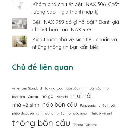
Khám phá chi tiết bệt INAX 306: Chất
lượng cao – giá thành hợp lý
Bệt INAX 959 có gì nổi bật? Đánh giá
chi tiết bồn cầu INAX 959
Kích thước nhà vệ sinh tiêu chuẩn và
những thông tin bạn cần biết
Chủ đề liên quan
American Standard
baking soda
bồn cầu mini
bồn cầu nhỏ
mùi hôi
hố ga
bồn tắm
Caesar
Kazoshi
nắp bồn cầu
nhà vệ sinh
Panasonic
phễu thoát
phễu thoát sàn sân thượng
phễu thu nước mưa
Thiết bị vệ sinh
thông bồn cầu
Ttcera
Xiaomi