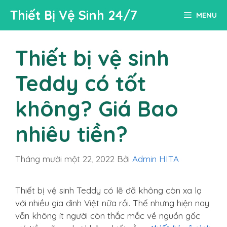
Chuyển
Thiết Bị Vệ Sinh 24/7
MENU
đến
nội
dung
Thiết bị vệ sinh
Teddy có tốt
không? Giá Bao
nhiêu tiền?
Tháng mười một 22, 2022
Bởi
Admin HITA
Thiết bị vệ sinh Teddy có lẽ đã không còn xa lạ
với nhiều gia đình Việt nữa rồi. Thế nhưng hiện nay
vẫn không ít người còn thắc mắc về nguồn gốc