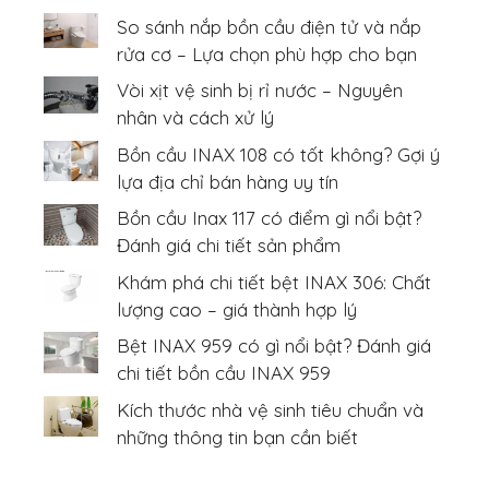
So sánh nắp bồn cầu điện tử và nắp
rửa cơ – Lựa chọn phù hợp cho bạn
Vòi xịt vệ sinh bị rỉ nước – Nguyên
nhân và cách xử lý
Bồn cầu INAX 108 có tốt không? Gợi ý
lựa địa chỉ bán hàng uy tín
Bồn cầu Inax 117 có điểm gì nổi bật?
Đánh giá chi tiết sản phẩm
Khám phá chi tiết bệt INAX 306: Chất
lượng cao – giá thành hợp lý
Bệt INAX 959 có gì nổi bật? Đánh giá
chi tiết bồn cầu INAX 959
Kích thước nhà vệ sinh tiêu chuẩn và
những thông tin bạn cần biết