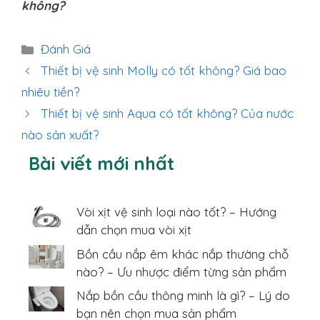
không?
Danh
Đánh Giá
mục
Thiết bị vệ sinh Molly có tốt không? Giá bao
nhiêu tiền?
Thiết bị vệ sinh Aqua có tốt không? Của nước
nào sản xuất?
Bài viết mới nhất
Vòi xịt vệ sinh loại nào tốt? – Hướng
dẫn chọn mua vòi xịt
Bồn cầu nắp êm khác nắp thường chỗ
nào? – Ưu nhược điểm từng sản phẩm
Nắp bồn cầu thông minh là gì? – Lý do
bạn nên chọn mua sản phẩm