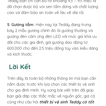
Teddy bạn chỉ cần bỏ ra khoảng 4,5 – 9.5 triệu là
đã chọn được bộ vòi sen tắm đứng với chất lượng
cao và đảm bảo an toàn về lâu về dài rồi.
5. Gương tắm:
Hiện nay tại Teddy đang trưng
bày 2 mẫu gương chính đó là gương thường và
gương đèn cảm ứng đèn LED với mức giá khá ưu
đãi cho các gia đình, giá gương dao động từ
600.000 cho đến 2.5 triệu đồng tùy vào kiểu dáng
và kích thước.
Lời Kết
Trên đây là toàn bộ những thông tin mà bạn cần
nắm được trước khi lựa chọn các thiết bị vệ sinh
cho gia đình mình. Hy vọng bài viết trên đã giúp
bạn giải đáp các thắc mắc về nguồn gốc, giá cả
cũng như câu hỏi
thiết bị vệ sinh Teddy có tốt