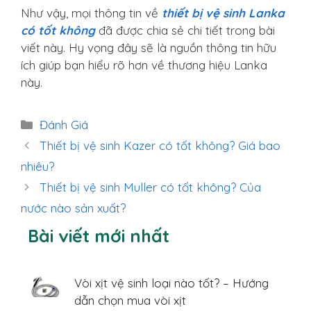
Như vậy, mọi thông tin về
thiết bị vệ sinh Lanka
có tốt không
đã được chia sẻ chi tiết trong bài
viết này. Hy vọng đây sẽ là nguồn thông tin hữu
ích giúp bạn hiểu rõ hơn về thương hiệu Lanka
này.
Danh
Đánh Giá
mục
Thiết bị vệ sinh Kazer có tốt không? Giá bao
nhiêu?
Thiết bị vệ sinh Muller có tốt không? Của
nước nào sản xuất?
Bài viết mới nhất
Vòi xịt vệ sinh loại nào tốt? – Hướng
dẫn chọn mua vòi xịt