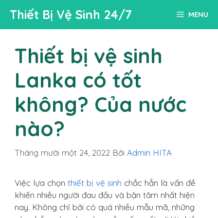
Chuyển
Thiết Bị Vệ Sinh 24/7
MENU
đến
nội
dung
Thiết bị vệ sinh
Lanka có tốt
không? Của nước
nào?
Tháng mười một 24, 2022
Bởi
Admin HITA
Việc lựa chọn
thiết bị vệ sinh
chắc hẳn là vấn đề
khiến nhiều người đau đầu và bận tâm nhất hiện
nay. Không chỉ bởi có quá nhiều mẫu mã, những