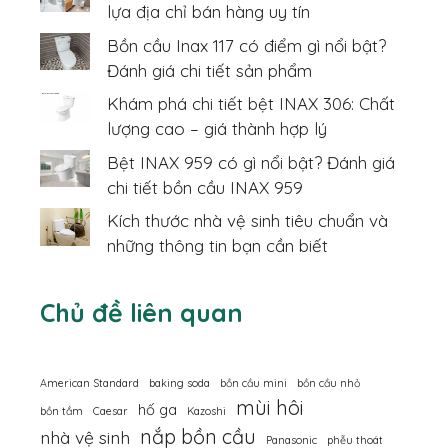
lựa địa chỉ bán hàng uy tín
Bồn cầu Inax 117 có điểm gì nổi bật?
Đánh giá chi tiết sản phẩm
Khám phá chi tiết bệt INAX 306: Chất
lượng cao – giá thành hợp lý
Bệt INAX 959 có gì nổi bật? Đánh giá
chi tiết bồn cầu INAX 959
Kích thước nhà vệ sinh tiêu chuẩn và
những thông tin bạn cần biết
Chủ đề liên quan
American Standard
baking soda
bồn cầu mini
bồn cầu nhỏ
mùi hôi
hố ga
bồn tắm
Caesar
Kazoshi
nắp bồn cầu
nhà vệ sinh
Panasonic
phễu thoát