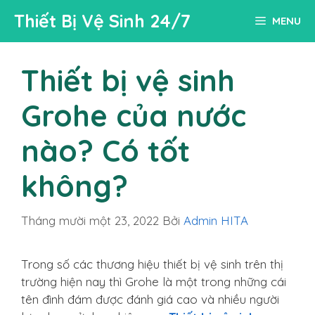
Chuyển
Thiết Bị Vệ Sinh 24/7
MENU
đến
nội
dung
Thiết bị vệ sinh
Grohe của nước
nào? Có tốt
không?
Tháng mười một 23, 2022
Bởi
Admin HITA
Trong số các thương hiệu thiết bị vệ sinh trên thị
trường hiện nay thì Grohe là một trong những cái
tên đình đám được đánh giá cao và nhiều người