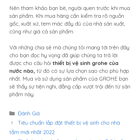
Nên tham khảo bạn bè, người quen trước khi mua
sản phẩm. Khi mua hàng cần kiểm tra rõ nguồn
gốc, xuất xứ, tem mác đầy đủ của nhà sản xuất,
cũng như giá cả sản phẩm.
Với những chia sẻ mà chúng tôi mang tới trên đây
cho bạn đọc hy vọng đã giúp chúng ta trả lời
được cho câu hỏi
thiết bị vệ sinh grohe của
nước nào,
từ đó có sự lựa chọn sao cho phù hợp
nhất. Mua và sử dụng sản phẩm của GROHE bạn
sẽ thấy sự tiện nghi, đẳng cấp vượt trội đến từ sản
phẩm này.
Danh
Đánh Giá
mục
Tiêu chuẩn lắp đặt thiết bị vệ sinh cho nhà
tắm mới nhất 2022