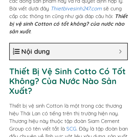
các dòng sản phẩm này và ra quyết định hợp lý.
Bài viết dưới đây
Thietbivesinh247.com
sẽ cung
cấp các thông tin cũng như giải đáp câu hỏi:
Thiết
bị vệ sinh Cotton có tốt không? của nước nào
sản xuất
.
Nội dung
Thiết Bị Vệ Sinh Cotto Có Tốt
Không? Của Nước Nào Sản
Xuất?
Thiết bị vệ sinh Cotton là một trong các thương
hiệu Thái Lan có tiếng trên thị trường hiện nay.
Thương hiệu này thuộc tập đoàn Siam Cement
Group có tên viết tắt là
SCG
. Đây là tập đoàn ban
đầu chuyên về lĩnh vực vật liệu xây dựng, sản xuất