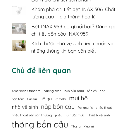
Khám phá chi tiết bệt INAX 306: Chất
lượng cao – giá thành hợp lý
Bệt INAX 959 có gì nổi bật? Đánh giá
chi tiết bồn cầu INAX 959
Kích thước nhà vệ sinh tiêu chuẩn và
những thông tin bạn cần biết
Chủ đề liên quan
American Standard
baking soda
bồn cầu mini
bồn cầu nhỏ
mùi hôi
hố ga
bồn tắm
Caesar
Kazoshi
nắp bồn cầu
nhà vệ sinh
Panasonic
phễu thoát
phễu thoát sàn sân thượng
phễu thu nước mưa
Thiết bị vệ sinh
thông bồn cầu
Ttcera
Xiaomi