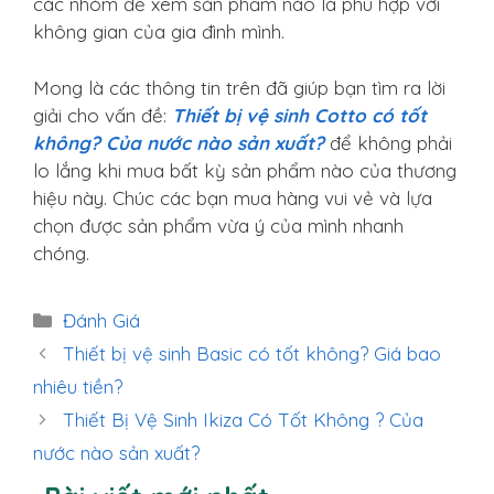
các nhóm để xem sản phẩm nào là phù hợp với
không gian của gia đình mình.
Mong là các thông tin trên đã giúp bạn tìm ra lời
giải cho vấn đề:
Thiết bị vệ sinh Cotto có tốt
không? Của nước nào sản xuất?
để không phải
lo lắng khi mua bất kỳ sản phẩm nào của thương
hiệu này. Chúc các bạn mua hàng vui vẻ và lựa
chọn được sản phẩm vừa ý của mình nhanh
chóng.
Danh
Đánh Giá
mục
Thiết bị vệ sinh Basic có tốt không? Giá bao
nhiêu tiền?
Thiết Bị Vệ Sinh Ikiza Có Tốt Không ? Của
nước nào sản xuất?