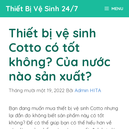
Chuyển
Thiết Bị Vệ Sinh 24/7
MENU
đến
nội
dung
Thiết bị vệ sinh
Cotto có tốt
không? Của nước
nào sản xuất?
Tháng mười một 19, 2022
Bởi
Admin HITA
Bạn đang muốn mua thiết bị vệ sinh Cotto nhưng
lại đắn đo không biết sản phẩm này có tốt
không? Để có thể giúp bạn có thể hiểu hơn về