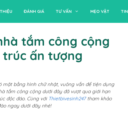
 THIỆU
ĐÁNH GIÁ
TƯ VẤN
MẸO VẶT
TI
nhà tắm công cộng
 trúc ấn tượng
ó mặt bằng hình chữ nhật, vuông vắn để tiện dụng
hà tắm công cộng dưới đây đã vượt qua giới hạn
úc độc đáo. Cùng với
Thietbivesinh247
tham khảo
áo ngay dưới đây nhé!