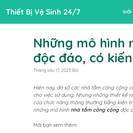
Chuyển
Thiết Bị Vệ Sinh 24/7
đến
GIỚI
nội
dung
Những mô hình 
độc đáo, có kiến
Tháng sáu 17, 2023
Bởi
Hiện nay, đa số các nhà tắm công cộng c
cho việc sử dụng. Nhưng những thiết kế n
của chức năng thông thường bằng kiến tr
những mô hình
nhà tắm công cộng
độc đ
Mời bạn xem thêm: