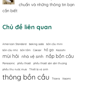
chuẩn và những thông tin bạn
cần biết
Chủ đề liên quan
American Standard
baking soda
bồn cầu mini
hố ga
bồn cầu nhỏ
bồn tắm
Caesar
Kazoshi
mùi hôi
nắp bồn cầu
nhà vệ sinh
Panasonic
phễu thoát
phễu thoát sàn sân thượng
phễu thu nước mưa
Thiết bị vệ sinh
thông bồn cầu
Ttcera
Xiaomi