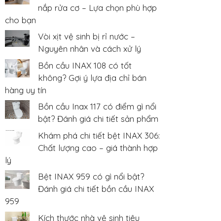
nắp rửa cơ – Lựa chọn phù hợp
cho bạn
Vòi xịt vệ sinh bị rỉ nước –
Nguyên nhân và cách xử lý
Bồn cầu INAX 108 có tốt
không? Gợi ý lựa địa chỉ bán
hàng uy tín
Bồn cầu Inax 117 có điểm gì nổi
bật? Đánh giá chi tiết sản phẩm
Khám phá chi tiết bệt INAX 306:
Chất lượng cao – giá thành hợp
lý
Bệt INAX 959 có gì nổi bật?
Đánh giá chi tiết bồn cầu INAX
959
Kích thước nhà vệ sinh tiêu