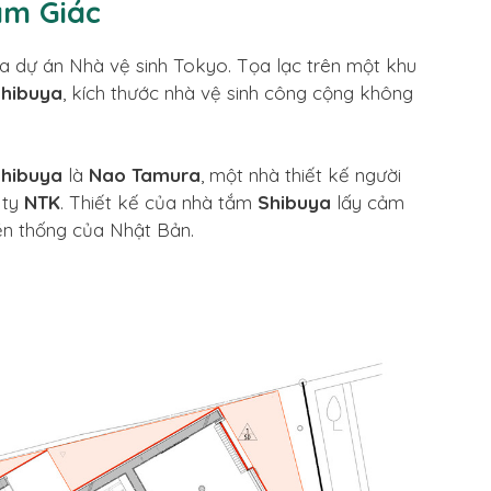
am Giác
a dự án Nhà vệ sinh Tokyo. Tọa lạc trên một khu
hibuya
, kích thước nhà vệ sinh công cộng không
hibuya
là
Nao Tamura
, một nhà thiết kế người
 ty
NTK
. Thiết kế của nhà tắm
Shibuya
lấy cảm
ền thống của Nhật Bản.