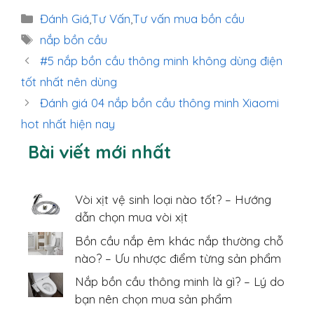
Danh
Đánh Giá
,
Tư Vấn
,
Tư vấn mua bồn cầu
mục
Thẻ
nắp bồn cầu
#5 nắp bồn cầu thông minh không dùng điện
tốt nhất nên dùng
Đánh giá 04 nắp bồn cầu thông minh Xiaomi
hot nhất hiện nay
Bài viết mới nhất
Vòi xịt vệ sinh loại nào tốt? – Hướng
dẫn chọn mua vòi xịt
Bồn cầu nắp êm khác nắp thường chỗ
nào? – Ưu nhược điểm từng sản phẩm
Nắp bồn cầu thông minh là gì? – Lý do
bạn nên chọn mua sản phẩm