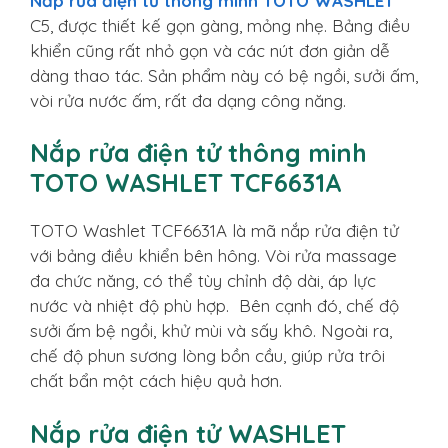
Nắp rửa điện tử thông minh TOTO WASHLET
C5, được thiết kế gọn gàng, mỏng nhẹ. Bảng điều
khiển cũng rất nhỏ gọn và các nút đơn giản dễ
dàng thao tác. Sản phẩm này có bệ ngồi, sưởi ấm,
vòi rửa nước ấm, rất đa dạng công năng.
Nắp rửa điện tử thông minh
TOTO WASHLET TCF6631A
TOTO Washlet TCF6631A là mã nắp rửa điện tử
với bảng điều khiển bên hông. Vòi rửa massage
đa chức năng, có thể tùy chỉnh độ dài, áp lực
nước và nhiệt độ phù hợp. Bên cạnh đó, chế độ
sưởi ấm bệ ngồi, khử mùi và sấy khô. Ngoài ra,
chế độ phun sương lòng bồn cầu, giúp rửa trôi
chất bẩn một cách hiệu quả hơn.
Nắp rửa điện tử WASHLET