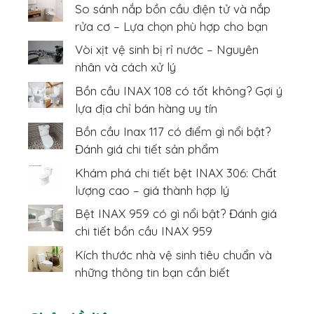
So sánh nắp bồn cầu điện tử và nắp
rửa cơ – Lựa chọn phù hợp cho bạn
Vòi xịt vệ sinh bị rỉ nước – Nguyên
nhân và cách xử lý
Bồn cầu INAX 108 có tốt không? Gợi ý
lựa địa chỉ bán hàng uy tín
Bồn cầu Inax 117 có điểm gì nổi bật?
Đánh giá chi tiết sản phẩm
Khám phá chi tiết bệt INAX 306: Chất
lượng cao – giá thành hợp lý
Bệt INAX 959 có gì nổi bật? Đánh giá
chi tiết bồn cầu INAX 959
Kích thước nhà vệ sinh tiêu chuẩn và
những thông tin bạn cần biết