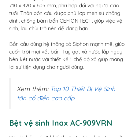
710 x 420 x 605 mm, phù hợp đối với người cao
tuổi. Thân bồn cầu được phủ lớp men sứ chống
dính, chống bám bẩn CEFIONTECT, giúp việc vệ
sinh, lau chùi trở nên dễ dàng hơn.
Bồn cầu dùng hệ thống xả Siphon mạnh mẽ, giúp
cuốn trôi mọi vết bẩn. Tay gạt xả nước lắp ngay
bên két nước với thiết kế 1 chế độ xả giúp mang
lại sự tiện dụng cho người dùng.
Xem thêm:
Top 10 Thiết Bị Vệ Sinh
tân cổ điển cao cấp
Bệt vệ sinh Inax AC-909VRN