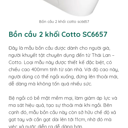
Bồn cầu 2 khối cotto sc6657
Bồn cầu 2 khối Cotto SC6657
Đây là mẫu bồn cầu được dành cho người già,
người khuyết tật chuyên dụng đến từ Thái Lan –
Cotto. Loại mẫu này được thiết kế đặc biệt, có
chiều cao 400mm tính từ sàn nhà. Với độ cao này,
người dùng có thể ngồi xuống, đứng lên thoải mái,
dễ dàng mà không tốn quá nhiều sức.
Bệ ngồi có bề mặt mềm mại, làm giảm áp lực và
ma sát hiệu quả, tạo sự thoải mái khi ngồi. Bên
cạnh đó, mẫu bồn cầu này còn sở hữu chế độ xả
gạt tay với cần gạt dài lên tới 11cm, nhờ đó mà
việc xả nước diễn ra dễ dàng hơn.