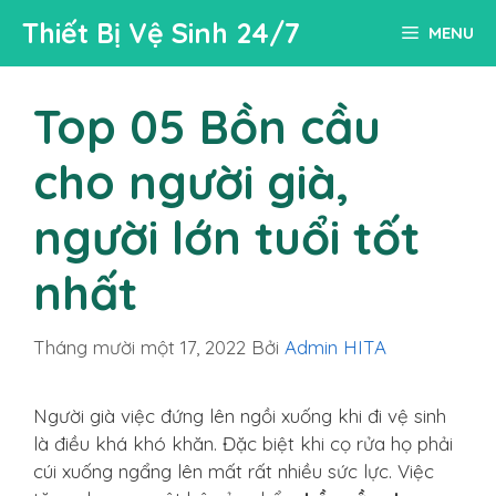
Chuyển
Thiết Bị Vệ Sinh 24/7
MENU
đến
nội
dung
Top 05 Bồn cầu
cho người già,
người lớn tuổi tốt
nhất
Tháng mười một 17, 2022
Bởi
Admin HITA
Người già việc đứng lên ngồi xuống khi đi vệ sinh
là điều khá khó khăn. Đặc biệt khi cọ rửa họ phải
cúi xuống ngẩng lên mất rất nhiều sức lực. Việc