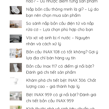
nào? – Ưu nhược điểm từng sản phẩm
Nắp bồn cầu thông minh là gì? – Lý do
bạn nên chọn mua sản phẩm
So sánh nắp bồn cầu điện tử và nắp
rửa cơ – Lựa chọn phù hợp cho bạn
Vòi xịt vệ sinh bị rỉ nước – Nguyên
nhân và cách xử lý
Bồn cầu INAX 108 có tốt không? Gợi ý
lựa địa chỉ bán hàng uy tín
Bồn cầu Inax 117 có điểm gì nổi bật?
Đánh giá chi tiết sản phẩm
Khám phá chi tiết bệt INAX 306: Chất
lượng cao – giá thành hợp lý
Bệt INAX 959 có gì nổi bật? Đánh giá
chi tiết bồn cầu INAX 959
Kích thước nhà vệ sinh tiêu chuẩn và