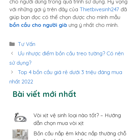
cho người dùng trong quá trình sử dụng. Hy vọng
với những gợi ý trên đây của
Thietbivesinh247
đã
giúp bạn đọc có thể chọn được cho mình mẫu
bồn cầu cho người già
ưng ý nhất cho mình.
Danh
Tư Vấn
mục
Ưu nhược điểm bồn cầu treo tường? Có nên
sử dụng?
Top 4 bồn cầu giá rẻ dưới 3 triệu đáng mua
nhất 2022
Bài viết mới nhất
Vòi xịt vệ sinh loại nào tốt? – Hướng
dẫn chọn mua vòi xịt
Bồn cầu nắp êm khác nắp thường chỗ