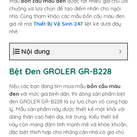
Mẫu
bồn cầu màu đen
được rất nhiều gia chủ ưa
chuộng và lựa chọn để tạo điểm nhấn cho ngôi
nhà. Cùng tham khảo các mẫu bồn cầu màu đen
giá rẻ mà
Thiết Bị Vệ Sinh 247
liệt kê dưới đây
nhé.
Nội dung
Bệt Đen GROLER GR-B228
Nếu các bạn đang tìm mua mẫu
bồn cầu màu
đen
với mức giá bình dân, thì dòng sản phẩm bệt
đen GROLER GR-B228 là sự lựa chọn vô cùng hợp
lý. Mẫu sản phẩm này được thiết kế một khối với
dáng thân cao hiện đại, trẻ trung. Kiểu thiết kế
này còn mang đậm tính mạnh mẽ và khỏe khoắn,
đặc biệt thích hợp cho những căn nhà có gia chủ