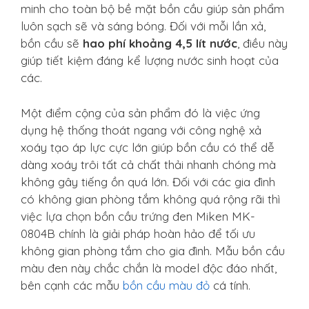
minh cho toàn bộ bề mặt bồn cầu giúp sản phẩm
luôn sạch sẽ và sáng bóng. Đối với mỗi lần xả,
bồn cầu sẽ
hao phí khoảng 4,5 lít nước
, điều này
giúp tiết kiệm đáng kể lượng nước sinh hoạt của
các.
Một điểm cộng của sản phẩm đó là việc ứng
dụng hệ thống thoát ngang với công nghệ xả
xoáy tạo áp lực cực lớn giúp bồn cầu có thể dễ
dàng xoáy trôi tất cả chất thải nhanh chóng mà
không gây tiếng ồn quá lớn. Đối với các gia đình
có không gian phòng tắm không quá rộng rãi thì
việc lựa chọn bồn cầu trứng đen Miken MK-
0804B chính là giải pháp hoàn hảo để tối ưu
không gian phòng tắm cho gia đình. Mẫu bồn cầu
màu đen này chắc chắn là model độc đáo nhất,
bên cạnh các mẫu
bồn cầu màu đỏ
cá tính.