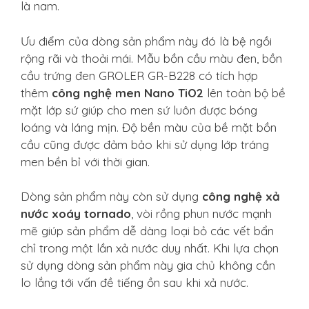
là nam.
Ưu điểm của dòng sản phẩm này đó là bệ ngồi
rộng rãi và thoải mái. Mẫu bồn cầu màu đen, bồn
cầu trứng đen GROLER GR-B228 có tích hợp
thêm
công nghệ men Nano TiO2
lên toàn bộ bề
mặt lớp sứ giúp cho men sứ luôn được bóng
loáng và láng mịn. Độ bền màu của bề mặt bồn
cầu cũng được đảm bảo khi sử dụng lớp tráng
men bền bỉ với thời gian.
Dòng sản phẩm này còn sử dụng
công nghệ xả
nước xoáy tornado
, vòi rồng phun nước mạnh
mẽ giúp sản phẩm dễ dàng loại bỏ các vết bẩn
chỉ trong một lần xả nước duy nhất. Khi lựa chọn
sử dụng dòng sản phẩm này gia chủ không cần
lo lắng tới vấn đề tiếng ồn sau khi xả nước.