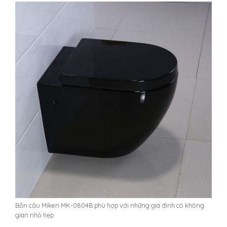
Bồn cầu Miken MK-0804B phù hợp với những gia đình có không
gian nhỏ hẹp