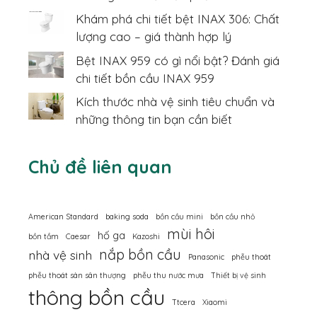
Khám phá chi tiết bệt INAX 306: Chất
lượng cao – giá thành hợp lý
Bệt INAX 959 có gì nổi bật? Đánh giá
chi tiết bồn cầu INAX 959
Kích thước nhà vệ sinh tiêu chuẩn và
những thông tin bạn cần biết
Chủ đề liên quan
American Standard
baking soda
bồn cầu mini
bồn cầu nhỏ
mùi hôi
hố ga
bồn tắm
Caesar
Kazoshi
nắp bồn cầu
nhà vệ sinh
Panasonic
phễu thoát
phễu thoát sàn sân thượng
phễu thu nước mưa
Thiết bị vệ sinh
thông bồn cầu
Ttcera
Xiaomi