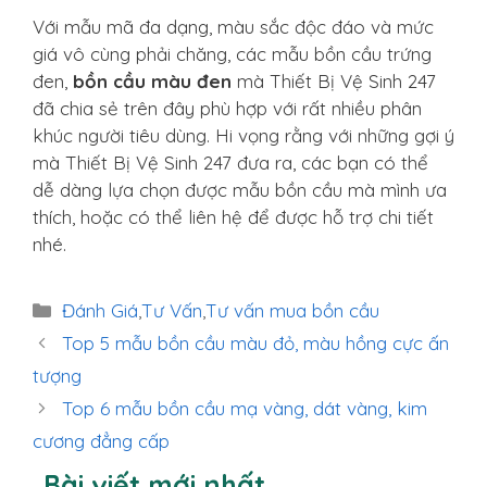
Với mẫu mã đa dạng, màu sắc độc đáo và mức
giá vô cùng phải chăng, các mẫu bồn cầu trứng
đen,
bồn cầu màu đen
mà Thiết Bị Vệ Sinh 247
đã chia sẻ trên đây phù hợp với rất nhiều phân
khúc người tiêu dùng. Hi vọng rằng với những gợi ý
mà Thiết Bị Vệ Sinh 247 đưa ra, các bạn có thể
dễ dàng lựa chọn được mẫu bồn cầu mà mình ưa
thích, hoặc có thể liên hệ để được hỗ trợ chi tiết
nhé.
Danh
Đánh Giá
,
Tư Vấn
,
Tư vấn mua bồn cầu
mục
Top 5 mẫu bồn cầu màu đỏ, màu hồng cực ấn
tượng
Top 6 mẫu bồn cầu mạ vàng, dát vàng, kim
cương đẳng cấp
Bài viết mới nhất