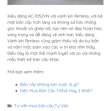
Kiểu dáng AC-1052VN với vành kín Rimless, với bề
mặt bồn cầu trơn láng và không sở hữu những
góc khuất và ghép nối, tạo nên vẻ đẹp hoàn hảo,
sang trọng và dễ dàng vệ sinh hơn. kiểu dáng
Vành kín Rimless cũng giảm thiểu tối đa bụi bẩn
và nấm mốc bám vào các vị trí khó nhìn thấy.
Điều này là một thế mạnh tuyệt vời so với những
mẫu thiết kế bàn cầu khác.
Mời bạn xem thêm:
Bồn cầu không két nước là gì?
Nên Mua Bồn Cầu 1 Khối Hay 2 Khối?
Danh
Tư vấn mua bồn cầu
,
Tư Vấn