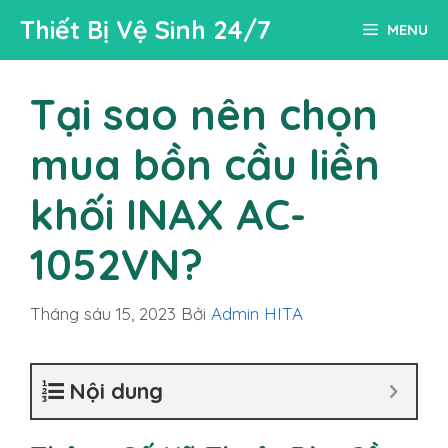
Chuyển
Thiết Bị Vệ Sinh 24/7
MENU
đến
nội
dung
Tại sao nên chọn
mua bồn cầu liền
khối INAX AC-
1052VN?
Tháng sáu 15, 2023
Bởi
Admin HITA
Nội dung