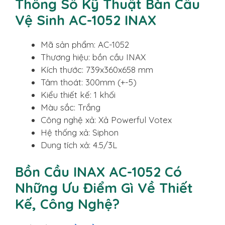
Thông Số Kỹ Thuật Bàn Cầu
Vệ Sinh AC-1052 INAX
Mã sản phẩm: AC-1052
Thương hiệu: bồn cầu INAX
Kích thước: 739x360x658 mm
Tâm thoát: 300mm (+-5)
Kiểu thiết kế: 1 khối
Màu sắc: Trắng
Công nghệ xả: Xả Powerful Votex
Hệ thống xả: Siphon
Dung tích xả: 4.5/3L
Bồn Cầu INAX AC-1052 Có
Những Ưu Điểm Gì Về Thiết
Kế, Công Nghệ?