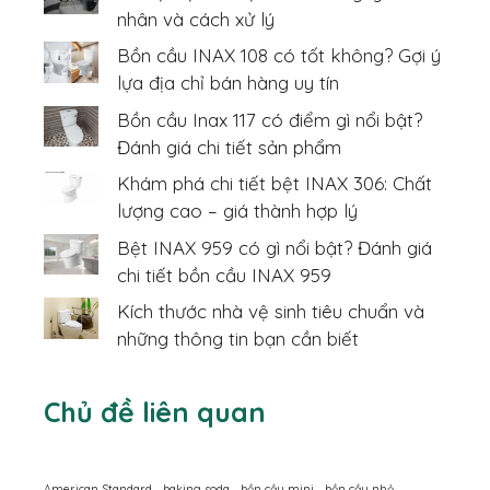
nhân và cách xử lý
Bồn cầu INAX 108 có tốt không? Gợi ý
lựa địa chỉ bán hàng uy tín
Bồn cầu Inax 117 có điểm gì nổi bật?
Đánh giá chi tiết sản phẩm
Khám phá chi tiết bệt INAX 306: Chất
lượng cao – giá thành hợp lý
Bệt INAX 959 có gì nổi bật? Đánh giá
chi tiết bồn cầu INAX 959
Kích thước nhà vệ sinh tiêu chuẩn và
những thông tin bạn cần biết
Chủ đề liên quan
American Standard
baking soda
bồn cầu mini
bồn cầu nhỏ