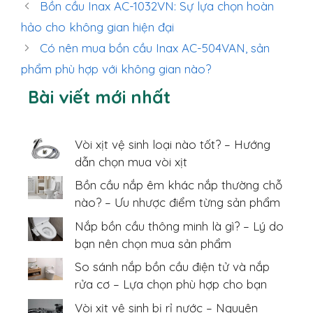
mục
Bồn cầu Inax AC-1032VN: Sự lựa chọn hoàn
hảo cho không gian hiện đại
Có nên mua bồn cầu Inax AC-504VAN, sản
phẩm phù hợp với không gian nào?
Bài viết mới nhất
Vòi xịt vệ sinh loại nào tốt? – Hướng
dẫn chọn mua vòi xịt
Bồn cầu nắp êm khác nắp thường chỗ
nào? – Ưu nhược điểm từng sản phẩm
Nắp bồn cầu thông minh là gì? – Lý do
bạn nên chọn mua sản phẩm
So sánh nắp bồn cầu điện tử và nắp
rửa cơ – Lựa chọn phù hợp cho bạn
Vòi xịt vệ sinh bị rỉ nước – Nguyên