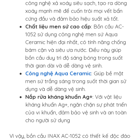
công nghệ xả xoáy siêu sạch, tạo ra dòng
xoáy mạnh mẽ để cuốn trôi mọi vết bẩn
cứng đầu và đảm bảo hiệu suất xả tốt.
Chất liệu men sứ cao cấp
: Bồn cầu AC-
1052 sử dụng công nghệ men sứ Aqua
Ceramic hiện đại nhất, có tính năng chống
bám cặn và siêu ưa nước. Điều này giúp
bồn cầu duy trì độ sáng bóng trong suốt
thời gian dài và dễ dàng vệ sinh.
Công nghệ Aqua Ceramic
: Giúp bề mặt
men sứ trắng sáng trong suốt thời gian sử
dụng và dễ dàng vệ sinh.
Nắp rửa kháng khuẩn Ag+
: Với vật liệu
kháng khuẩn Ag+, ngăn chặn sự phát triển
của vi khuẩn, đảm bảo vệ sinh và an toàn
cho người sử dụng
Vì vậy, bồn cầu INAX AC-1052 có thiết kế độc đáo