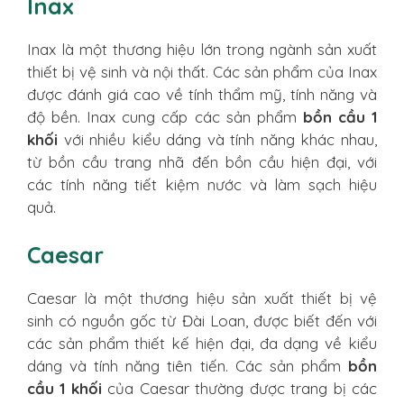
Inax
Inax là một thương hiệu lớn trong ngành sản xuất
thiết bị vệ sinh và nội thất. Các sản phẩm của Inax
được đánh giá cao về tính thẩm mỹ, tính năng và
độ bền. Inax cung cấp các sản phẩm
bồn cầu 1
khối
với nhiều kiểu dáng và tính năng khác nhau,
từ bồn cầu trang nhã đến bồn cầu hiện đại, với
các tính năng tiết kiệm nước và làm sạch hiệu
quả.
Caesar
Caesar là một thương hiệu sản xuất thiết bị vệ
sinh có nguồn gốc từ Đài Loan, được biết đến với
các sản phẩm thiết kế hiện đại, đa dạng về kiểu
dáng và tính năng tiên tiến. Các sản phẩm
bồn
cầu 1 khối
của Caesar thường được trang bị các