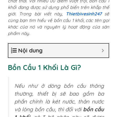
chất thải. Với nhiều ưu điểm vượt trội, bồn cầu 1
khối đang được sử dụng phổ biến trên khắp thế
giới. Trong bài viết này,
Thietbivesinh247
sẽ
cùng bạn tìm hiểu về bồn cầu 1 khối, các tên gọi
khác của nó và nguyên lý hoạt động của sản
phẩm này.
Nội dung
Bồn Cầu 1 Khối Là Gì?
Nếu như ở dòng bồn cầu thông
thường, thiết bị sẽ bao gồm ba
phần chính là két nước, thân nước
và lòng bồn cầu, thì đối với
bồn cầu