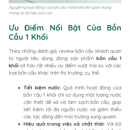
Nguyên lý hoạt động của bồn cầu 1 khối khá đơn giản nhưng
mang lại độ hiệu quả cao
Ưu Điểm Nổi Bật Của Bồn
Cầu 1 Khối
Theo những đánh giá, review bồn cầu khách quan
từ người tiêu dùng, dòng sản phẩm
bồn cầu 1
khối
sở hữu rất nhiều ưu điểm vượt trội so với các
loại bồn cầu khác trên thị trường, cụ thể:
Tiết kiệm nước:
Quá trình hoạt động của
bồn cầu 1 khối chỉ sử dụng một lượng nước
cần thiết để xả và làm sạch bồn cầu, giúp
tiết kiệm tối đa nguồn nước và giảm thiểu
các tác động đến môi trường xung quanh.
Hiệu quả trong việc xả chất thải:
Với bộ